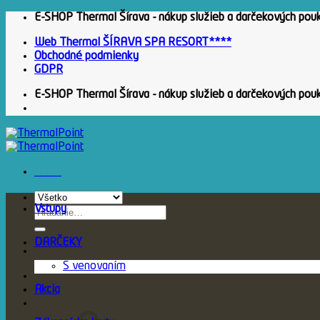
Skip
E-SHOP Thermal Šírava - nákup služieb a darčekových pou
to
Web Thermal ŠÍRAVA SPA RESORT****
content
Obchodné podmienky
GDPR
E-SHOP Thermal Šírava - nákup služieb a darčekových pou
Menu
Vstupy
Hľadať:
DARČEKY
S venovaním
Akcia