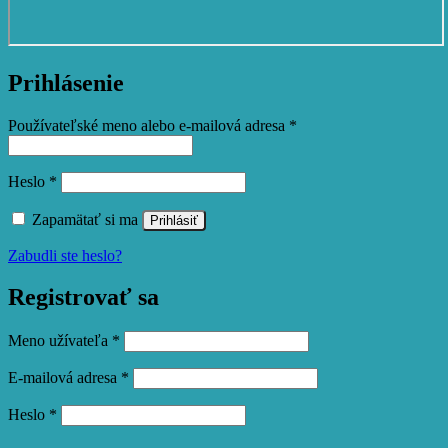
Prihlásenie
Povinné
Používateľské meno alebo e-mailová adresa
*
Povinné
Heslo
*
Zapamätať si ma
Prihlásiť
Zabudli ste heslo?
Registrovať sa
Povinné
Meno užívateľa
*
Povinné
E-mailová adresa
*
Povinné
Heslo
*