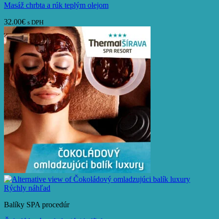
Masáž chrbta a rúk teplým olejom
32.00
€
s DPH
Rýchly náhľad
Balíky SPA procedúr