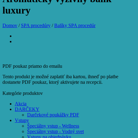
luxury
Domov
/
SPA procedúry
/
Balíky SPA procedúr
PDF poukaz priamo do emailu
Tento produkt je možné zaplatiť iba kartou, ihneď po platbe
dostanete PDF poukaz, ktorý aktivujete na recepcii.
Kategórie produktov
Akcia
DARČEKY
Darčekové poukážky PDF
Vstupy
Špeciálny vstup - Wellness
Špeciálny vstup - Vodný svet
Vstupy na objednávku