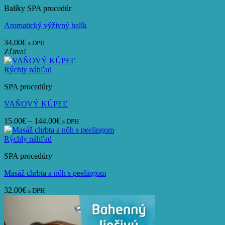
Balíky SPA procedúr
57.00€
Aromatický výživný balík
34.00
€
s DPH
Zľava!
Rýchly náhľad
SPA procedúry
VAŇOVÝ KÚPEĽ
Price
15.00
€
–
144.00
€
s DPH
range:
15.00€
Rýchly náhľad
through
SPA procedúry
144.00€
Masáž chrbta a nôh s peelingom
32.00
€
s DPH