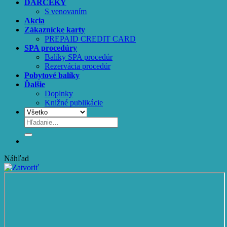
DARČEKY
S venovaním
Akcia
Zákaznícke karty
PREPAID CREDIT CARD
SPA procedúry
Balíky SPA procedúr
Rezervácia procedúr
Pobytové balíky
Ďalšie
Doplnky
Knižné publikácie
Hľadať:
Náhľad