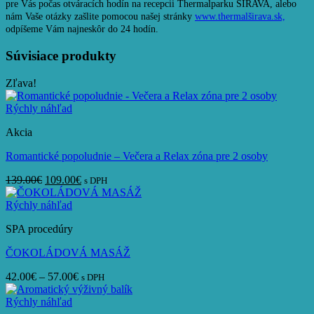
pre Vás počas otváracích hodín na recepcii Thermalparku ŠÍRAVA, alebo
nám Vaše otázky zašlite pomocou našej stránky
www.thermalširava.sk,
odpíšeme Vám najneskôr do 24 hodín.
Súvisiace produkty
Zľava!
Rýchly náhľad
Akcia
Romantické popoludnie – Večera a Relax zóna pre 2 osoby
Pôvodná
Aktuálna
139.00
€
109.00
€
s DPH
cena
cena
bola:
je:
Rýchly náhľad
139.00€.
109.00€.
SPA procedúry
ČOKOLÁDOVÁ MASÁŽ
Price
42.00
€
–
57.00
€
s DPH
range:
42.00€
Rýchly náhľad
through