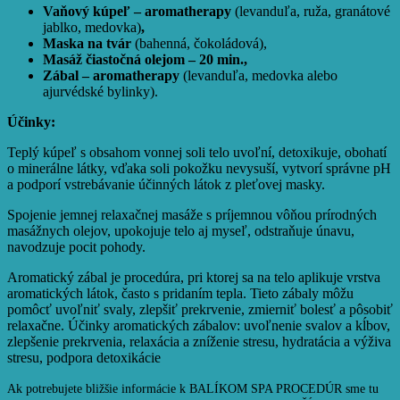
Vaňový kúpeľ – aromatherapy
(levanduľa, ruža, granátové
jablko, medovka)
,
Maska na tvár
(bahenná, čokoládová),
Masáž čiastočná olejom – 20 min.,
Zábal – aromatherapy
(levanduľa, medovka alebo
ajurvédské bylinky).
Účinky:
Teplý kúpeľ s obsahom vonnej soli telo uvoľní, detoxikuje, obohatí
o minerálne látky, vďaka soli pokožku nevysuší, vytvorí správne pH
a podporí vstrebávanie účinných látok z pleťovej masky.
Spojenie jemnej relaxačnej masáže s príjemnou vôňou prírodných
masážnych olejov, upokojuje telo aj myseľ, odstraňuje únavu,
navodzuje pocit pohody.
Aromatický zábal je procedúra, pri ktorej sa na telo aplikuje vrstva
aromatických látok, často s pridaním tepla. Tieto zábaly môžu
pomôcť uvoľniť svaly, zlepšiť prekrvenie, zmierniť bolesť a pôsobiť
relaxačne. Účinky aromatických zábalov: uvoľnenie svalov a kĺbov,
zlepšenie prekrvenia, relaxácia a zníženie stresu, hydratácia a výživa
stresu, podpora detoxikácie
Ak potrebujete bližšie informácie k BALÍKOM SPA PROCEDÚR sme tu