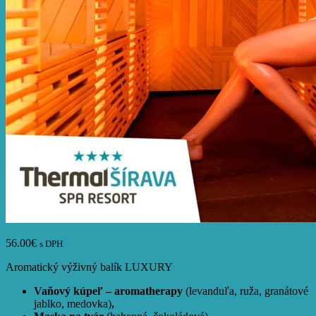
56.00
€
s DPH
Aromatický výživný balík LUXURY
Vaňový kúpeľ – aromatherapy
(levanduľa, ruža, granátové
jablko, medovka)
,