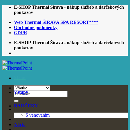
Skip
E-SHOP Thermal Šírava - nákup služieb a darčekových
to
poukazov
content
Web Thermal ŠÍRAVA SPA RESORT****
Obchodné podmienky
GDPR
E-SHOP Thermal Šírava - nákup služieb a darčekových
poukazov
Menu
Vstupy
Hľadať:
DARČEKY
S venovaním
Akcia