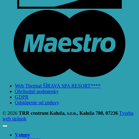
M
Web Thermal ŠÍRAVA SPA RESORT****
Obchodné podmienky
GDPR
Odstúpenie od zmluvy
© 2026
TRR centrum Kaluža, s.r.o., Kaluža 780, 07236
Tvorba
web stránok
Vstupy