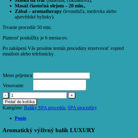
Maska na tvár
(bahenná, čokoládová),
Masáž čiastočná olejom – 20 min.,
Zábal – aromatherapy
(levanduľa, medovka alebo
ajurvédské bylinky).
Trvanie procedúr 50 min.
Platnosť poukážky je 6 mesiacov.
Po zakúpení Vás prosíme termín procedúry rezervovať vopred
emailom alebo telefonicky.
Meno príjemcu
Venovanie
množstvo
Aromatický
Pridať do košíka
výživný
Kategórie:
Balíky SPA procedúr
,
SPA procedúry
balík
luxury
Popis
Aromatický výživný balík LUXURY