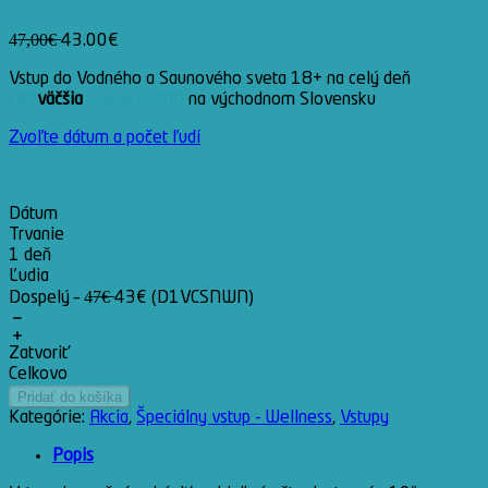
4̶7̶,̶0̶0̶€̶ 43.00€
Vstup do Vodného a Saunového sveta 18+ na celý deň
NAJ
väčšia
Sauna DOMO
na východnom Slovensku
Zvoľte dátum a počet ľudí
Dátum
Trvanie
1 deň
Ľudia
Dospelý – 4̶7̶€̶ 43€ (D1VCSNWN)
Zatvoriť
Celkovo
Pridať do košíka
Kategórie:
Akcia
,
Špeciálny vstup - Wellness
,
Vstupy
Popis