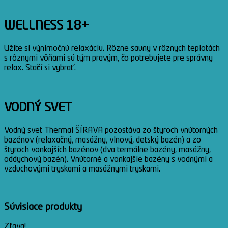
WELLNESS 18+
Užite si výnimočnú relaxáciu. Rôzne sauny v rôznych teplotách
s rôznymi vôňami sú tým pravým, čo potrebujete pre správny
relax. Stačí si vybrať.
VODNÝ SVET
Vodný svet Thermal ŠÍRAVA pozostáva zo štyroch vnútorných
bazénov (relaxačný, masážny, vlnový, detský bazén) a zo
štyroch vonkajších bazénov (dva termálne bazény, masážny,
oddychový bazén). Vnútorné a vonkajšie bazény s vodnými a
vzduchovými tryskami a masážnymi tryskami.
Súvisiace produkty
Zľava!