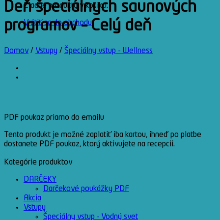
Deň špeciálnych saunových
Žiadne produkty v košíku.
programov – Celý deň
Vrátiť sa do obchodu
Domov
/
Vstupy
/
Špeciálny vstup - Wellness
PDF poukaz priamo do emailu
Tento produkt je možné zaplatiť iba kartou, ihneď po platbe
dostanete PDF poukaz, ktorý aktivujete na recepcii.
Kategórie produktov
DARČEKY
Darčekové poukážky PDF
Akcia
Vstupy
Špeciálny vstup - Vodný svet