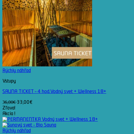
Rýchly náhľad
Vstupy
SAUNA TICKET – 4 hod.Vodný svet + Wellness 18+
3̶6̶,̶0̶0̶€̶ 33,00€
Zľava!
Akcia !
Rýchly náhľad