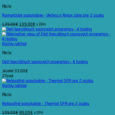
Akcia
Romantické popoludnie – Večera a Relax zóna pre 2 osoby
Pôvodná
Aktuálna
139.00
€
109.00
€
s DPH
cena
cena
bola:
je:
139.00€.
109.00€.
Rýchly náhľad
Akcia
Deň špeciálnych saunových programov – 4 hodiny
3̶6̶,̶0̶0̶€̶ 33.00€
Zľava!
Rýchly náhľad
Akcia
Relaxačné popoludnie – Thermal SPA pre 2 osoby
Pôvodná
Aktuálna
109.00
€
89.00
€
s DPH