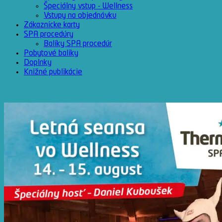
Špeciálny vstup - Wellness
Vstupy na objednávku
Zákaznícke karty
SPA procedúry
Balíky SPA procedúr
Pobytové balíky
Doplnky
Knižné publikácie