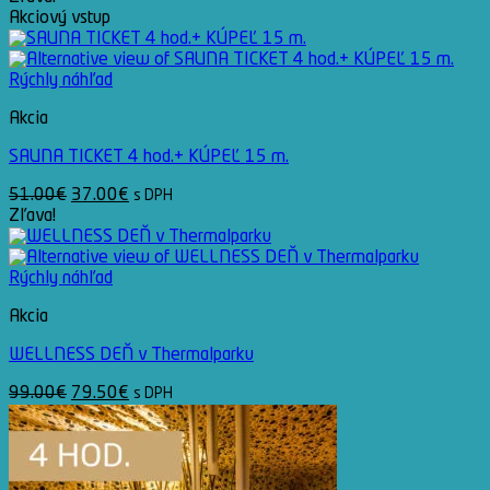
Akciový vstup
Rýchly náhľad
Akcia
SAUNA TICKET 4 hod.+ KÚPEĽ 15 m.
Pôvodná
Aktuálna
51.00
€
37.00
€
s DPH
cena
cena
Zľava!
bola:
je:
51.00€.
37.00€.
Rýchly náhľad
Akcia
WELLNESS DEŇ v Thermalparku
Pôvodná
Aktuálna
99.00
€
79.50
€
s DPH
cena
cena
bola:
je:
99.00€.
79.50€.