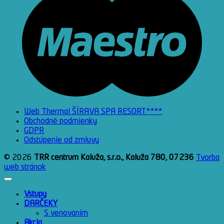
Web Thermal ŠÍRAVA SPA RESORT****
Obchodné podmienky
GDPR
Odstúpenie od zmluvy
© 2026
TRR centrum Kaluža, s.r.o., Kaluža 780, 07236
Tvorba
web stránok
Vstupy
DARČEKY
S venovaním
Akcia