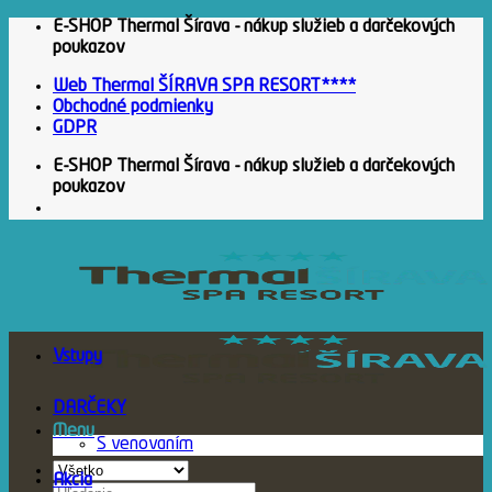
Skip
E-SHOP Thermal Šírava - nákup služieb a darčekových
to
poukazov
content
Web Thermal ŠÍRAVA SPA RESORT****
Obchodné podmienky
GDPR
E-SHOP Thermal Šírava - nákup služieb a darčekových
poukazov
Vstupy
DARČEKY
Menu
S venovaním
Akcia
Hľadať: