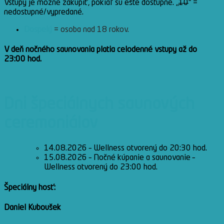
Vstupy je možné zakúpiť, pokiaľ sú ešte dostupné. „
10
“ =
nedostupné/vypredané.
Dospelý
= osoba nad 18 rokov.
V deň nočného saunovania platia celodenné vstupy až do
23:00 hod.
Dni špeciálnych saunových
ceremoniálov
14.08.2026 – Wellness otvorený do 20:30 hod.
15.08.2026 – Nočné kúpanie a saunovanie –
Wellness otvorený do 23:00 hod.
Špeciálny hosť:
Daniel Kuboušek