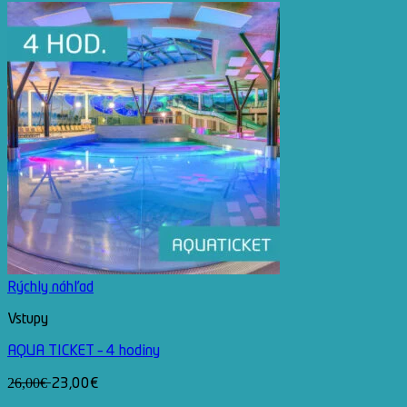
cena
cena
bola:
je:
109.00€.
89.00€.
Rýchly náhľad
Vstupy
AQUA TICKET – 4 hodiny
2̶6̶,̶0̶0̶€̶ 23,00€
V