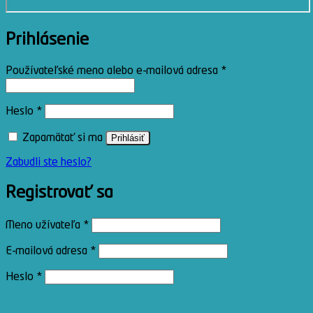
Prihlásenie
Povinné
Používateľské meno alebo e-mailová adresa
*
Povinné
Heslo
*
Zapamätať si ma
Prihlásiť
Zabudli ste heslo?
Registrovať sa
Povinné
Meno užívateľa
*
Povinné
E-mailová adresa
*
Povinné
Heslo
*