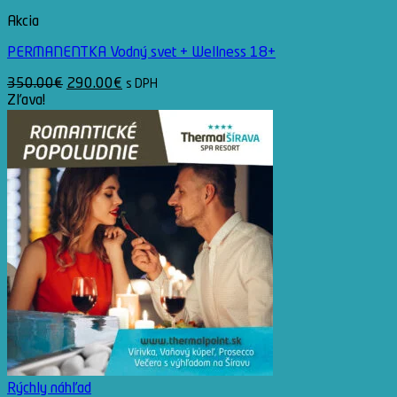
Akcia
PERMANENTKA Vodný svet + Wellness 18+
Pôvodná
Aktuálna
350.00
€
290.00
€
s DPH
cena
cena
Zľava!
bola:
je:
350.00€.
290.00€.
Rýchly náhľad